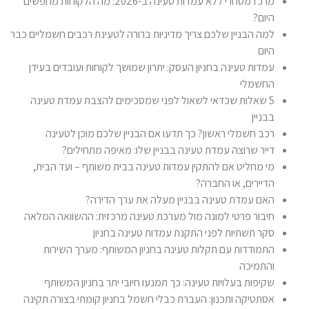
מרכז מסחרי ללא עמדות טעינה ב-2026: מה הלקוחות מחפשים
היום?
למה הבניין שלכם צריך מדיניות ברורה לטעינת רכבים חשמליים כבר
היום
עמדות טעינה בחניון העסק: יתרון שמושך לקוחות ועובדים בעידן
החשמלי
5 שאלות שכדאי לשאול לפני שמסכימים להצבת עמדת טעינה
בבניין
רכב חשמלי ראשון? כך תדעו אם הבניין שלכם מוכן לטעינה
דייר שרוצה עמדת טעינה בבניין שלו: מאיפה מתחילים?
מי מחליט אם להתקין עמדות טעינה בבית משותף – ועד הבית,
הדיירים, או החברה?
האם עמדת טעינה בבניין מעלה את ערך הדירה?
חיבור פרטי למונה מול מערכת טעינה מרכזית: ההשוואה המלאה
סקר תשתיות לפני התקנת עמדות טעינה בחניון
התמודדות עם תקלות טעינה בחניון המשותף: מערך השירות
והתמיכה
שקיפות בעלויות טעינה: כך תמנעו חיובי יתר בחניון המשותף
אסתטיקה ותכנון: העברת כבלי חשמל בחניון קומתי בצורה תקינה