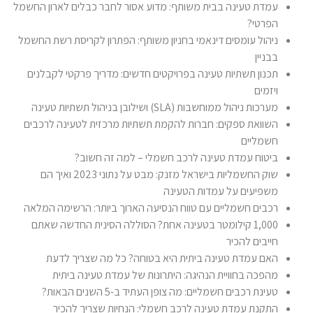
עמדת טעינה בבית משותף: מדוע אסור לחבר כבלים לארון החשמל
הפרטי?
ניהול עומסים דינאמי בחניון משותף: הפתרון לקריסת רשת החשמל
בבניין
תכנון תשתיות טעינה בפרויקטים חדשים: מדריך פרקטי לקבלנים
ויזמים
מערכות ניהול ממוחשבות (SLA) ושילובן בניהול תשתיות טעינה
השוואת ספקים: חברות להקמת תשתיות מרכזית לטעינה לרכבים
חשמליים
ביטוח עמדת טעינה לרכב חשמלי – למה זה חשוב?
שוק החשמליות בישראל מזנק: מבט על נתוני 2023 ואיך הם
משפיעים על עמדות הטעינה
רכבים חשמליים עם טווח הנסיעה הארוך ביותר: הרשימה המלאה
1,000 קילומטר בטעינה אחת? הסוללה הסינית החדשה שאתם
חייבים להכיר
האם עמדת טעינה ביתית היא בטוחה? כל מה שצריך לדעת
מהפכה בחוויית הנהיגה: היתרונות של עמדת טעינה ביתית
טעינת רכבים חשמליים: מה צופן העתיד ב-5 השנים הבאות?
התקנת עמדת טעינה לרכב חשמלי: הנחיות שצריך להכיר