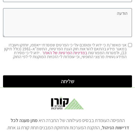
אני מאשר/ת כי ידוע לי ומוסכם עלי כי הפרטים שמסרתי ייאספו, יוחזקו ויעובדו
במאגר מידע בהתאם להוראות חוק הגנת הפרטיות, התשמ"א–1981 (כולל תיקון
13), ולמטרות המפורטות
במדיניות הפרטיות של האתר
. ידוע לי כי מסירת
המידע נעשית מרצוני החופשי, וכי עומדות לי הזכויות המוקנות לי לפי החוק.
שליחה
התפיסה העומדת בבסיס פעילותה של החברה היא
מתן מענה לכל
דרישות הניהול
, התקנת המערכות ותחזוקת המבנים תחת קורת גג אחת.