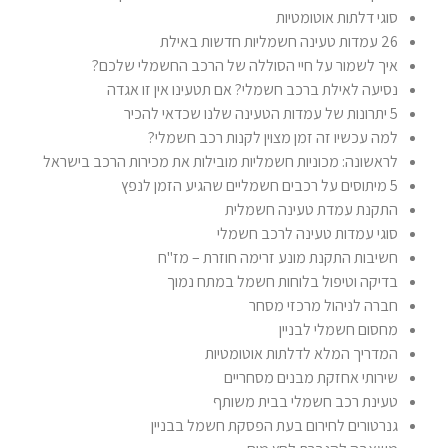
סוגי דלתות אוטומטיות
26 עמדות טעינה חשמליות חדשות באילת
איך לשמור על חיי הסוללה של הרכב החשמלי שלכם?
נסיעה לאילת ברכב חשמלי? אם תטעינו אין זו אגדה
5 יתרונות של עמדות הטעינה שלנו שכדאי להכיר
למה עכשיו זה זמן מצוין לקנות רכב חשמלי?
לראשונה: מכוניות חשמליות מובילות את מכירות הרכב בישראל
5 מיתוסים על רכבים חשמליים שהגיע הזמן לנפץ
התקנת עמדת טעינה חשמלית
סוגי עמדות טעינה לרכב חשמלי
חשיבות התקנת מונע זרימה חוזרת – מז"ח
בדיקה וטיפול בלוחות חשמל במתח נמוך
חברה לניהול מרכזי מסחר
מחסום חשמלי לבניין
המדריך המלא לדלתות אוטומטיות
שירותי אחזקת מבנים מסחריים
טעינת רכב חשמלי בבית משותף
גנרטורים לחירום בעת הפסקת חשמל בבניין