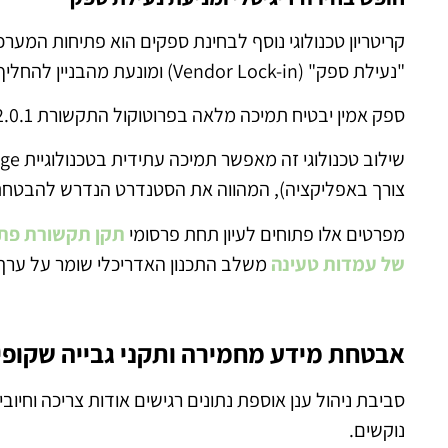
קריטריון טכנולוגי נוסף לבחינת ספקים הוא פתיחות המער
"נעילת ספק" (Vendor Lock-in) ומונעת מהבניין להחליף חברת ניהול בעתיד מבלי להשליך את כל החומרה.
ספק אמין יבטיח תמיכה מלאה בפרוטוקול התקשורת OCPP 2.0.1, לצד הכנה מובנית לתקן התעשייה ISO 15118.
צורך באפליקציה), המהווה את הסטנדרט הנדרש להבטחת 
מפרטים אלו פתוחים לעיון תחת פרסומי
תקן תקשורת פתוח
של עמדות טעינה
משלב התכנון האדריכלי שומר על ערך 
אבטחת מידע מחמירה ותקני גבייה שקופי
סביבת ניהול ענן אוספת נתונים רגישים אודות צריכה וחיוב
נוקשים.