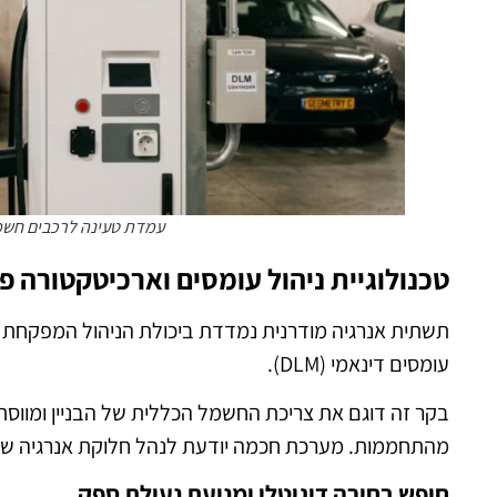
עמדת טעינה לרכבים חשמליים | נוצ
טכנולוגיית ניהול עומסים וארכיטקטורה פ
תשתית אנרגיה מודרנית נמדדת ביכולת הניהול המפקחת על
עומסים דינאמי (DLM).
בקר זה דוגם את צריכת החשמל הכללית של הבניין ומווסת 
מהתחממות. מערכת חכמה יודעת לנהל חלוקת אנרגיה שווי
חופש בחירה דיגיטלי ומניעת נעילת ספק