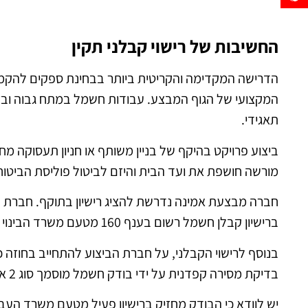
החשיבות של רישוי קבלני תקין
הדרישה המקדימה והקריטית ביותר בבחינת ספקים להקמת
המקצועי של הגוף המבצע. עבודות חשמל במתח גבוה ובזרמ
תאגידי.
ביצוע פרויקט בהיקף של בניין משותף או חניון תעסוקה 
מורשה חושפת את ועד הבית והיזם לביטול פוליסת הביטו
ברישיון קבלן חשמל רשום בענף 160 מטעם משרד הבינוי והשיכון.
בנוסף לרישוי הקבלני, על חברת הביצוע להתחייב בחוזה 
בדיקת מסירה קפדנית על ידי בודק חשמל מוסמך סוג 2 או 3 (בהתאם לגודל החיבור).
יש לוודא כי הבודק מחזיק ברישיון פעיל מטעם משרד העבוד