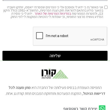
אני מאשר/ת כי ידוע לי ומוסכם עלי כי הפרטים שמסרתי ייאספו, יוחזקו ויעובדו
במאגר מידע בהתאם להוראות חוק הגנת הפרטיות, התשמ"א–1981 (כולל תיקון
13), ולמטרות המפורטות
במדיניות הפרטיות של האתר
. ידוע לי כי מסירת
המידע נעשית מרצוני החופשי, וכי עומדות לי הזכויות המוקנות לי לפי החוק.
שליחה
התפיסה העומדת בבסיס פעילותה של החברה היא
מתן מענה לכל
דרישות הניהול
, התקנת המערכות ותחזוקת המבנים תחת קורת גג אחת.
יצירת קשר בווטסאפ