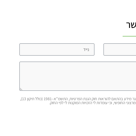
שר
אני מאשר/ת כי ידוע לי ומוסכם עלי כי הפרטים שמסרתי ייאספו, יוחזקו ויעובדו במאגר מידע בהתאם להוראות חוק הגנת הפרטיות, התשמ"א–1981 (כולל תיקון 13),
רצוני החופשי, וכי עומדות לי הזכויות המוקנות לי לפי החוק.