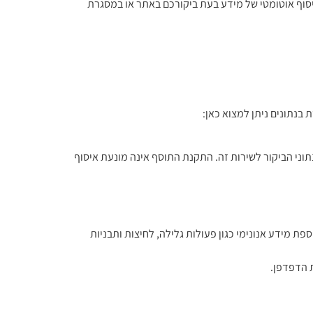
ת (Cookies), במשואות רשת ובטכנולוגיות דומות לאיסוף אוטומטי של מידע בעת ביקורכם באתר או במסגרת
ידע באמצעות תוסף דפדפן לביטול הסכמה, שמתקשר עם קוד ה־JavaScript ומונע משליחת נתוני הביקור לשירות זה. התקנת התוסף אינה מונעת איסוף
ה שימוש בשירות Microsoft Clarity לצורך ניתוח התנהגות הגולשים, שיפור חוויית המשתמש ואופטימיזציה של תוכן. Clarity אוספת מידע אנונימי כגון פעולות גלילה, לחיצות ותבניות