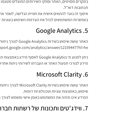
תכתובות דוא"ל.
איסוף זה נועד להתאים אישית את חוויית הגלישה, לשפר את 
באפשרות המשתמשים לנהל את העדפות השימוש בעוגיות דר
5. Google Analytics
האתר עושה שימוש בשירות Google Analytics לצורך ניתוח ושיפור חוויית המשתמש. מידע נוסף על האופן שבו Google אוספת ומשתמשת בנתונים ניתן למצוא כאן:
upport.google.com/analytics/answer/12159447?hl=he
מידע לצורכי תפעול האתר או העברתו לשירותי ניתוח אחרים
6. Microsoft Clarity
שימוש, באמצעות עוגיות וטכנולוגיות דומות.
המידע אינו מזהה את המשתמש באופן אישי ומשמש לצורך ניתוח סטטיסטי בל
7. ווידג'טים ותכונות של רשתות חברתיות