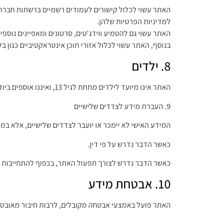
למדיניות הפרטיות שלהן.
האתר עשוי גם להטמיע ווידג'טים, סרטונים ומאפיינים נוספים שמסו
בנוסף, האתר עשוי לכלול אזורי תוכן אינטראקטיביים כגון ב
8. ילדים
האתר אינו מיועד לילדים מתחת לגיל 13, ואיננו אוספים ביודעין מידע אישי עליהם, למעט כאשר הדבר נדרש כחלק ממתן שירותים בהתאם לחוק.
9. העברת מידע לצדדים שלישיים
המידע האישי לא יימכר או יועבר לצדדים שלישיים, אלא במ
כאשר הדבר נדרש על פי דין.
כאשר הדבר נדרש לצורך תפעול האתר, בכפוף להתחייבות 
10. אבטחת מידע
האתר פועל באמצעי אבטחה מקובלים, לרבות חיבור מאובטח (HTTPS), עדכוני מערכת שוטפים, והגבלת גישה למידע אישי אך ורק למורשים לכך. עם זאת, לא ניתן להבטיח הגנה 