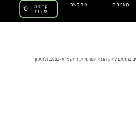
מאמרים
צור קשר
קריאת
שירות
ברוכים הבאים לאתר קורן מבנים ומערכות בע"מ (להלן: "האתר"). אנו מחויבים לשמירה על פרטיות המידע האישי של המשתמשים ופועלים בהתאם לחוק הגנת הפרטיות, התשמ"א–1981, ולתיקון